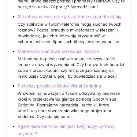
niemu łatwo śledzić postęp i priorytety tasksów. Czy to
narzędzie ułatwi Ci pracę? Sprawdź sam!
Mikrofony w kieszeni – jak aplikacje cię podsłuchują
Czy aplikacje w twoim telefonie mogą słuchać twoich
rozmów? Poznaj prawdy o mikrofonach w kieszeni i
dowiedz się, jak chronić swoją prywatność w
cyberprzestrzeni. #podsluch #bezpieczenstwoonline
Metaverse: kluczowe wyzwania i szanse
Metaverse to przyszłość wirtualnej rzeczywistości,
jednak z dużymi wyzwaniami. Czy branża tech poradzi
sobie z przeszkodami czy też przegapi szansę na
rewolucję? Czytaj więcej, by dowiedzieć się więcej!
Pierwszy projekt w Godot Visual Scripting
W swoim najnowszym artykule odkrywamy pierwsze
kroki w projektowaniu gier za pomocą Godot Visual
Scripting. Poznajemy narzędzia i techniki, które
umożliwią nam stworzenie własnego projektu od
podstaw. Czy uda się nam…
Agent-as-a-Service: kim jest Twój nowy cyfrowy
asystent?