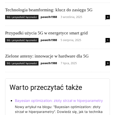
Technologia beamforming: klucz do zasięgu 5G
pawelh1988
-
3 września, 2025
5G i przyszłość łączności
0
Przypadki użycia 5G w energetyce smart grid
pawelh1988
-
5 sierpnia, 2025
5G i przyszłość łączności
1
Zielone anteny: innowacje w hardware dla 5G
pawelh1988
-
7 lipca, 2025
5G i przyszłość łączności
0
Warto przeczytać także
Bayesian optimization: złoty strzał w hiperparametry
Nowy artykuł na blogu: "Bayesian optimization: złoty
strzał w hiperparametry". Dowiedz się, jak ta technika