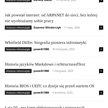
Historia informatyki
0
Jak powstał internet: od ARPANET do sieci, bez której
nie wyobrażamy sobie pracy
Zuzanna Włodarczyk
-
5 maja, 2026
Historia informatyki
0
Whitfield Diffie: biografia pioniera informatyki
pawelh1988
-
30 listopada, 2025
Historia informatyki
0
Historia języków Markdown i reStructuredText
pawelh1988
-
1 listopada, 2025
Historia informatyki
0
Historia BIOS i UEFI: co dzieje się przed startem OS
pawelh1988
-
4 września, 2025
Historia informatyki
0
Lata 50.: era lamp elektronowych i pierwszych