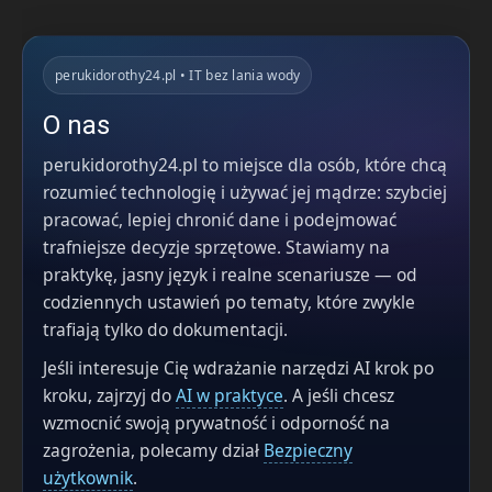
perukidorothy24.pl • IT bez lania wody
O nas
perukidorothy24.pl to miejsce dla osób, które chcą
rozumieć technologię i używać jej mądrze: szybciej
pracować, lepiej chronić dane i podejmować
trafniejsze decyzje sprzętowe. Stawiamy na
praktykę, jasny język i realne scenariusze — od
codziennych ustawień po tematy, które zwykle
trafiają tylko do dokumentacji.
Jeśli interesuje Cię wdrażanie narzędzi AI krok po
kroku, zajrzyj do
AI w praktyce
. A jeśli chcesz
wzmocnić swoją prywatność i odporność na
zagrożenia, polecamy dział
Bezpieczny
użytkownik
.