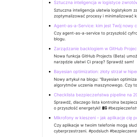
Sztuczna inteligencja w logistyce zwrotó
Sztuczna inteligencja ułatwia logistykom
zoptymalizować procesy i minimalizować 
Agent-as-a-Service: kim jest Twój nowy 
Czy agent-as-a-service to przyszłość cyf
blogu.
Zarządzanie backlogiem w GitHub Project
Nowa funkcja GitHub Projects (Beta) umożl
narzędzie ułatwi Ci pracę? Sprawdź sam!
Bayesian optimization: złoty strzał w hip
Nowy artykuł na blogu: "Bayesian optimiza
algorytmów uczenia maszynowego. Czy t
Checklista bezpieczeństwa pipeline na 
Sprawdź, dlaczego lista kontrolna bezpiec
o przyszłość energetyki! 🛢️🔒 #bezpieczeń
Mikrofony w kieszeni – jak aplikacje cię 
Czy aplikacje w twoim telefonie mogą słu
cyberprzestrzeni. #podsluch #bezpieczens