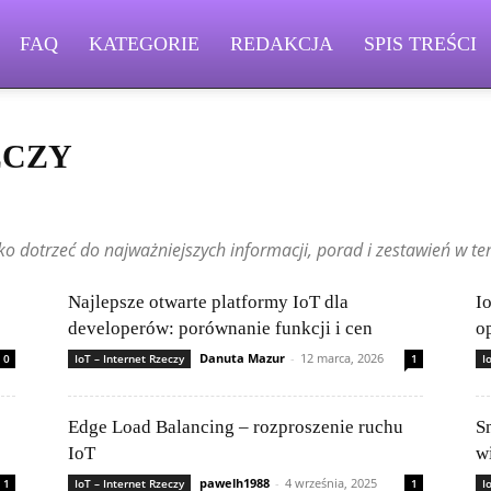
FAQ
KATEGORIE
REDAKCJA
SPIS TREŚCI
ECZY
le
Bezpieczny użytkownik
Chmura i usługi online
DevOps i CICD
nowinki technologiczne
Historia informatyki
Incydenty i ataki
ko dotrzeć do najważniejszych informacji, porad i zestawień w te
w IT
Legalność i licencjonowanie oprogramowania
Machine Learning
 source i projekty społecznościowe
Poradniki dla początkujących
ść technologii
Publikacje czytelników
Sieci komputerowe
Najlepsze otwarte platformy IoT dla
I
wanie i VPN
Testy i recenzje sprzętu
Wydajność i optymalizacja systemów
developerów: porównanie funkcji i cen
o
Danuta Mazur
-
12 marca, 2026
0
IoT – Internet Rzeczy
1
I
Edge Load Balancing – rozproszenie ruchu
S
IoT
w
pawelh1988
-
4 września, 2025
1
IoT – Internet Rzeczy
1
I