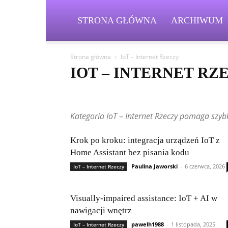
STRONA GŁÓWNA
ARCHIWUM
Strona główna
IoT – Internet Rzeczy
IOT – INTERNET RZ
5G i przyszłość łączności
AI w praktyce
AI w przemyś
Etyka AI i prawo
Frameworki i biblioteki
Gadżety i 
Kategoria IoT – Internet Rzeczy pomaga szyb
IoT – Internet Rzeczy
Języki programowania
Kariera 
Nowinki technologiczne
Nowości i aktualizacje
Open
Poradniki i tutoriale
Porównania i rankingi
Przyszło
Krok po kroku: integracja urządzeń IoT z
Składanie komputerów
Startupy i innowacje
Szyfro
Home Assistant bez pisania kodu
Zagrożenia w sieci
Paulina Jaworski
-
6 czerwca, 2026
IoT – Internet Rzeczy
Visually-impaired assistance: IoT + AI w
nawigacji wnętrz
pawelh1988
-
1 listopada, 2025
IoT – Internet Rzeczy