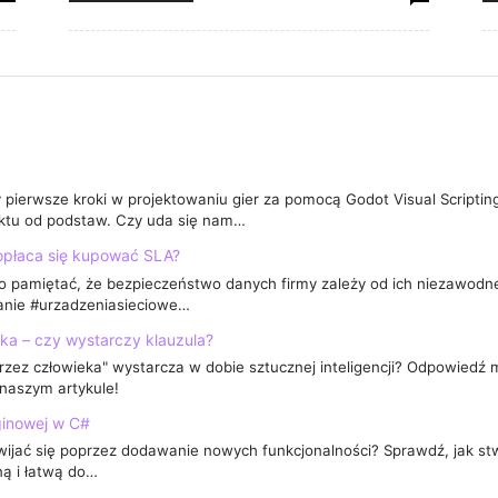
g
erwsze kroki w projektowaniu gier za pomocą Godot Visual Scripting.
ktu od podstaw. Czy uda się nam…
opłaca się kupować SLA?
o pamiętać, że bezpieczeństwo danych firmy zależy od ich niezawodn
anie #urzadzeniasieciowe…
ka – czy wystarczy klauzula?
zez człowieka" wystarcza w dobie sztucznej inteligencji? Odpowiedź 
 naszym artykule!
ginowej w C#
ijać się poprzez dodawanie nowych funkcjonalności? Sprawdź, jak stw
ną i łatwą do…