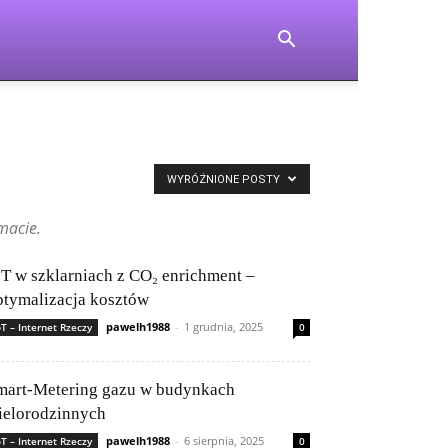
WYRÓŻNIONE POSTY
macie.
oT w szklarniach z CO₂ enrichment –
ptymalizacja kosztów
pawelh1988
-
1 grudnia, 2025
oT – Internet Rzeczy
0
mart-Metering gazu w budynkach
ielorodzinnych
pawelh1988
-
6 sierpnia, 2025
oT – Internet Rzeczy
0