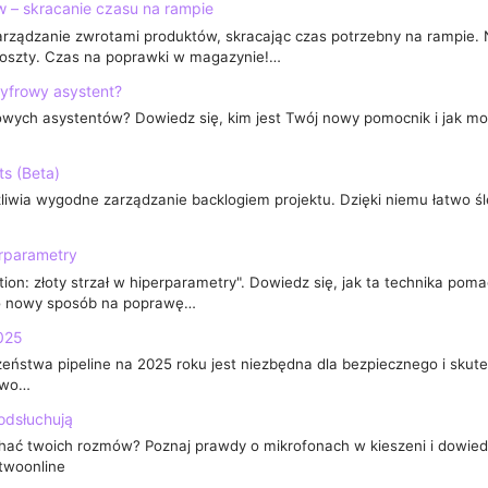
w – skracanie czasu na rampie
 zarządzanie zwrotami produktów, skracając czas potrzebny na rampie
koszty. Czas na poprawki w magazynie!…
cyfrowy asystent?
rowych asystentów? Dowiedz się, kim jest Twój nowy pomocnik i jak mo
s (Beta)
iwia wygodne zarządzanie backlogiem projektu. Dzięki niemu łatwo śle
erparametry
tion: złoty strzał w hiperparametry". Dowiedz się, jak ta technika po
o nowy sposób na poprawę…
2025
zeństwa pipeline na 2025 roku jest niezbędna dla bezpiecznego i skute
stwo…
podsłuchują
chać twoich rozmów? Poznaj prawdy o mikrofonach w kieszeni i dowiedz
twoonline