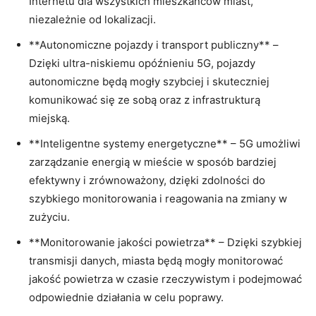
Internetu dla⁣ wszystkich‌ mieszkańców miast,
niezależnie od ⁣lokalizacji.
**Autonomiczne pojazdy i transport publiczny** – ​
Dzięki ultra-niskiemu⁤ opóźnieniu 5G, ⁤pojazdy‌
autonomiczne będą mogły⁣ szybciej i skuteczniej⁣
komunikować się ze ‌sobą oraz z infrastrukturą⁣
miejską.
**Inteligentne systemy energetyczne** – 5G umożliwi⁤
zarządzanie energią w mieście w sposób ‍bardziej
efektywny i zrównoważony, ​dzięki zdolności do
szybkiego monitorowania i reagowania​ na zmiany w
zużyciu.
**Monitorowanie jakości powietrza** – Dzięki szybkiej
transmisji danych, miasta będą mogły monitorować
jakość powietrza w czasie rzeczywistym ‌i⁣ podejmować
odpowiednie działania ⁣w celu⁤ poprawy.