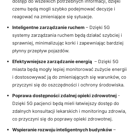
dostęp do wszelkich potrzebnych informacji,⁣ dzięki⁣
czemu⁣ będą mogli szybko podejmować ‌decyzje ⁢i
reagować‌ na zmieniające się sytuacje.
Inteligentne zarządzanie ⁢ruchem
– ​Dzięki ⁤5G
systemy ⁤zarządzania ruchem ‌będą‌ działać szybciej‌ i
sprawniej,‌ minimalizując korki ​i ​zapewniając bardziej
płynny przepływ pojazdów.
Efektywniejsze zarządzanie energią
⁣ – ⁢Dzięki 5G⁤
miasta będą mogły lepiej monitorować​ zużycie energii
‍i dostosowywać ją do zmieniających⁣ się warunków, co
⁤przyczyni się do oszczędności i ⁣ochrony ⁤środowiska.
Poprawa ‍dostępności zdalnej opieki zdrowotnej
-⁢
Dzięki⁤ 5G⁤ pacjenci będą⁣ mieli łatwiejszy dostęp do
zdalnych ⁣konsultacji lekarskich i‌ monitoringu ⁣zdrowia,⁢
co przyczyni się ⁣do poprawy opieki zdrowotnej.
Wspieranie ⁤rozwoju inteligentnych ⁤budynków
–