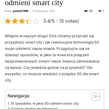
odmieni smart city
Przez
pawelh1988
-
14 listopada, 2025
291
0
3.4/5 - (5 votes)
Witajcie w naszym blogu! Dziś⁢ chcemy przyjrzeć⁤ się
⁤przyszłości smart city ⁣i jak⁢ rewolucyjna technologia⁤ 5G
może odmienić nasze ‌miasta. ⁢Przygotujcie się na
dziesięć sposobów, ⁢w jakie ta nowa era połączeń⁣
bezprzewodowych zmieni nasze miejsca⁣ zamieszkania
na‍ lepsze. ‍Czy jesteście gotowi⁢ na przyszłość? Oto
wszystko, co musicie wiedzieć ⁣o potędze 5G⁤ dla ⁤smart⁣
city.
Nawigacja:
10 sposobów, w jakie 5G odmieni smart city
Szybszy dostęp do ‍informacji