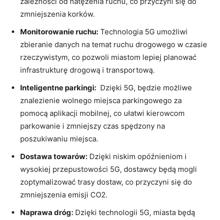
zależności ​od natężenia ⁣ruchu, co przyczyni się do
zmniejszenia korków.
Monitorowanie​ ruchu:
Technologia 5G umożliwi
zbieranie danych ‍na temat ruchu drogowego w czasie
rzeczywistym, co pozwoli miastom lepiej planować
infrastrukturę drogową i transportową.
Inteligentne parkingi:
⁤ Dzięki 5G, będzie możliwe
znalezienie wolnego miejsca parkingowego za
pomocą aplikacji mobilnej, co ułatwi kierowcom
parkowanie⁣ i zmniejszy czas spędzony‌ na
⁤poszukiwaniu miejsca.
Dostawa ⁢towarów:
Dzięki⁣ niskim opóźnieniom i‌
wysokiej przepustowości 5G, dostawcy ‌będą mogli‌
zoptymalizować trasy ⁢dostaw,⁤ co przyczyni ⁣się do
zmniejszenia ‍emisji CO2.
Naprawa dróg:
Dzięki technologii 5G,⁣ miasta będą