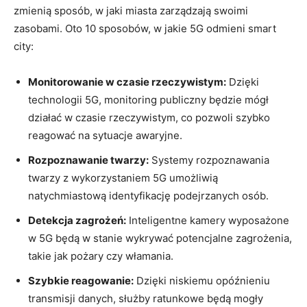
zmienią ‌sposób, w jaki‌ miasta ‌zarządzają swoimi
zasobami. Oto ‍10 sposobów, w jakie 5G odmieni ‌smart
⁣city:
Monitorowanie w czasie rzeczywistym:
Dzięki
technologii⁣ 5G, monitoring publiczny będzie mógł
działać ​w czasie rzeczywistym,⁢ co pozwoli szybko
reagować na sytuacje ⁤awaryjne.
Rozpoznawanie twarzy:
​Systemy rozpoznawania⁢
twarzy z wykorzystaniem 5G umożliwią
natychmiastową ‍identyfikację podejrzanych osób.
Detekcja zagrożeń:
Inteligentne kamery ​wyposażone
w 5G⁤ będą w stanie wykrywać potencjalne‍ zagrożenia,
⁣takie jak pożary czy włamania.
Szybkie reagowanie:
Dzięki niskiemu opóźnieniu
transmisji danych, służby ratunkowe będą mogły