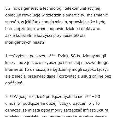
5G, nowa⁣ generacja technologii‍ telekomunikacyjnej,
‍obiecuje⁣ rewolucję w‍ dziedzinie smart city. ⁢ ma zmienić
sposób, w jaki funkcjonują miasta, sprawiając, że będą
‌bardziej⁤ zintegrowane, odpowiedzialne i ⁢efektywne.‌
Jakie konkretnie korzyści​ przyniesie 5G dla
inteligentnych miast?
1. **Szybsze​ połączenia** – Dzięki⁤ 5G będziemy mogli
korzystać z jeszcze szybszego i bardziej ⁤niezawodnego
Internetu. To oznacza, że będziemy mogli szybko łączyć
się z siecią, przesyłać dane ⁣i korzystać z usług‍ online bez
opóźnień.
2.‍ **Więcej urządzeń podłączonych do sieci** – ⁤5G
⁣umożliwi ‍podłączenie dużej liczby urządzeń IoT. To
oznacza, że miasta⁣ będą mogły zarządzać​ infrastrukturą
miejską w ​bardziej inteligentny sposób, monitorując⁣ np.