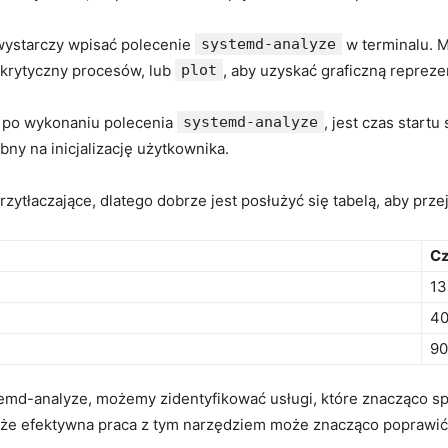
 wystarczy wpisać polecenie
systemd-analyze
w terminalu. M
 krytyczny procesów, lub
plot
, aby uzyskać graficzną repreze
y po wykonaniu polecenia
systemd-analyze
, jest⁣ czas sta
bny na ⁤inicjalizację użytkownika.
zytłaczające, dlatego dobrze jest ‍posłużyć się tabelą, aby⁤ prze
Cz
1
4
9
stemd-analyze, możemy ‌zidentyfikować usługi, które znacząco sp
my, że efektywna praca z tym narzędziem może ‍znacząco poprawi