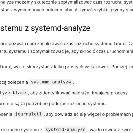
alyze możemy‌ skutecznie zoptymalizować ⁣czas rozruchu system
stać z wymienionych poleceń, aby utrzymać szybki i⁢ płynny sta
systemu z systemd-analyze
które pozwala nam zanalizować‍ czas rozruchu systemu Linux. D
tartu systemu i zoptymalizować je, aby skrócić​ czas uruchomie
Linux,‍ warto‌ skorzystać z kilku prostych wskazówek. Poniżej z
ocą polecenia
systemd-analyze
.
lyze blame
, aby zidentyfikować najdłużej trwające procesy.
óre nie są Ci potrzebne podczas rozruchu⁣ systemu.
ecenia
journalctl
, aby dowiedzieć się więcej o problemach
e rozruchu systemu z⁣
systemd-analyze
, warto również zwró