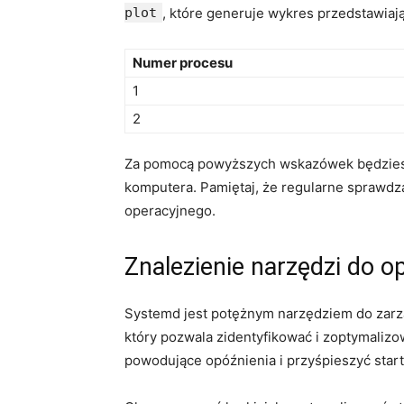
plot
, które generuje wykres przedstawia
Numer procesu
1
2
Za pomocą powyższych wskazówek będziesz 
‌komputera.‍ Pamiętaj, że ⁤regularne⁢ spraw
operacyjnego.
Znalezienie narzędzi do ⁢o
Systemd jest potężnym narzędziem do ‌zarzą
⁢który pozwala ⁣zidentyfikować i zoptymali
powodujące opóźnienia i przyśpieszyć star