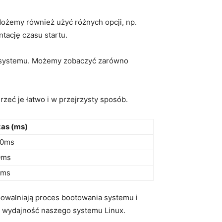
ożemy⁢ również użyć różnych opcji, np.
ntację czasu startu.
rtu systemu. Możemy zobaczyć zarówno
jrzeć je łatwo i w przejrzysty sposób.
as (ms)
30ms
0ms
0ms
owalniają proces ​bootowania systemu ⁤i
ć wydajność naszego ⁢systemu Linux.