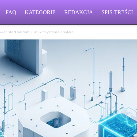
FAQ
KATEGORIE
REDAKCJA
SPIS TREŚCI
ować start systemu Linux z systemd-analyze