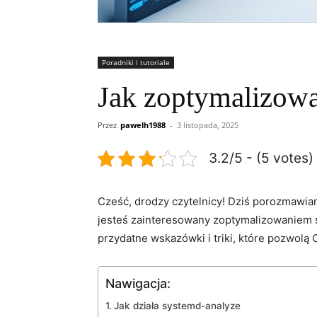
Poradniki i tutoriale
Jak zoptymalizowa
Przez
pawelh1988
-
3 listopada, 2025
3.2/5 - (5 votes)
Cześć, drodzy czytelnicy! Dziś porozmawiam
jesteś zainteresowany zoptymalizowaniem sta
przydatne wskazówki i triki, które pozwolą
Nawigacja:
Jak działa systemd-analyze