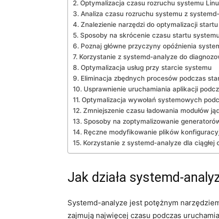
Optymalizacja czasu rozruchu systemu Linu
Analiza czasu ⁢rozruchu ‌systemu z systemd
Znalezienie narzędzi do ⁢optymalizacji ‍star
Sposoby na skrócenie czasu startu system
Poznaj główne przyczyny opóźnienia ⁣syste
Korzystanie z systemd-analyze do diagnoz
Optymalizacja usług przy starcie systemu
Eliminacja zbędnych procesów podczas⁣ sta
Usprawnienie uruchamiania aplikacji podc
Optymalizacja wywołań systemowych podcz
Zmniejszenie czasu ładowania modułów jąd
Sposoby na zoptymalizowanie generatorów
Ręczne modyfikowanie plików konfiguracyj
Korzystanie z systemd-analyze dla ciągłej ​
Jak działa systemd-analy
Systemd-analyze jest potężnym narzędziem 
zajmują najwięcej czasu podczas uruchamia