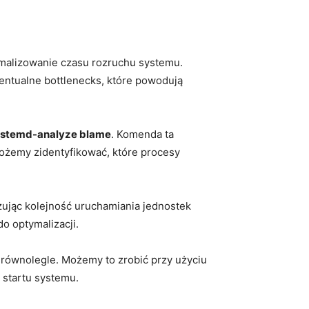
ymalizowanie czasu rozruchu systemu.
entualne ​bottlenecks, które powodują
stemd-analyze blame
. Komenda ta
ożemy zidentyfikować, które⁢ procesy
azując kolejność uruchamiania jednostek
do optymalizacji.
równolegle. Możemy to zrobić‍ przy użyciu⁢
‍ startu systemu.