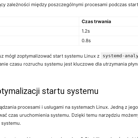
jący zależności między poszczególnymi procesami podczas star
Czas trwania
1.2s
0.8s
‍mógł zoptymalizować start ‍systemu Linux z
systemd-anal
dzanie czasu ‍rozruchu systemu jest kluczowe dla utrzymania pł
ptymalizacji ‍startu systemu
dzania procesami i usługami na systemach Linux. Jedną z jego 
zować czas ​uruchomienia systemu. ‌Dzięki temu narzędziu może
t systemu.