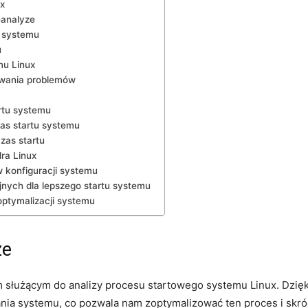
x
-analyze
tu systemu
u
mu Linux
owania problemów
rtu systemu
zas startu systemu
as startu
ra Linux
 konfiguracji systemu
nych dla lepszego startu systemu
optymalizacji ‍systemu
ze
‌służącym do analizy procesu‌ startowego systemu Linux. Dzię
nia systemu, co pozwala nam zoptymalizować ten proces i skró