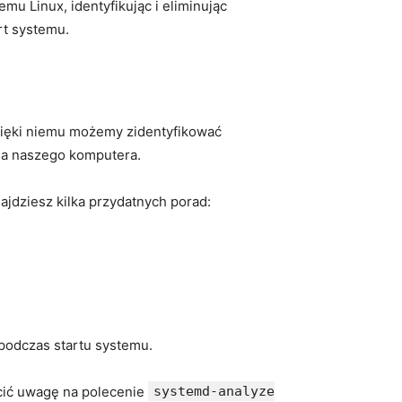
u Linux, identyfikując i eliminując
rt systemu.
zięki niemu możemy zidentyfikować⁢
nia naszego komputera.
najdziesz kilka przydatnych porad:
 podczas startu systemu.
cić uwagę na polecenie
systemd-analyze