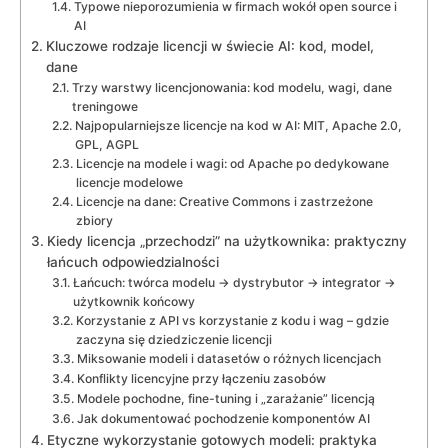
Typowe nieporozumienia w firmach wokół open source i
AI
Kluczowe rodzaje licencji w świecie AI: kod, model,
dane
Trzy warstwy licencjonowania: kod modelu, wagi, dane
treningowe
Najpopularniejsze licencje na kod w AI: MIT, Apache 2.0,
GPL, AGPL
Licencje na modele i wagi: od Apache po dedykowane
licencje modelowe
Licencje na dane: Creative Commons i zastrzeżone
zbiory
Kiedy licencja „przechodzi” na użytkownika: praktyczny
łańcuch odpowiedzialności
Łańcuch: twórca modelu → dystrybutor → integrator →
użytkownik końcowy
Korzystanie z API vs korzystanie z kodu i wag – gdzie
zaczyna się dziedziczenie licencji
Miksowanie modeli i datasetów o różnych licencjach
Konflikty licencyjne przy łączeniu zasobów
Modele pochodne, fine-tuning i „zarażanie” licencją
Jak dokumentować pochodzenie komponentów AI
Etyczne wykorzystanie gotowych modeli: praktyka