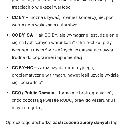
treściach o większej wartości.
CC BY
– można używać, również komercyjnie, pod
warunkiem wskazania autorstwa.
CC BY-SA
– jak CC BY, ale wymagane jest „dzielenie
się na tych samych warunkach” (share-alike) przy
tworzeniu utworów zależnych; w datasetach bywa
trudne do poprawnej implementacji.
CC BY-NC
– zakaz użycia komercyjnego;
problematyczne w firmach, nawet jeśli użycie wydaje
się „pośrednie”.
CC0 / Public Domain
– formalnie brak ograniczeń,
choć pozostają kwestie RODO, praw do wizerunku i
innych regulacji.
Oprócz tego dochodzą
zastrzeżone zbiory danych
(np.