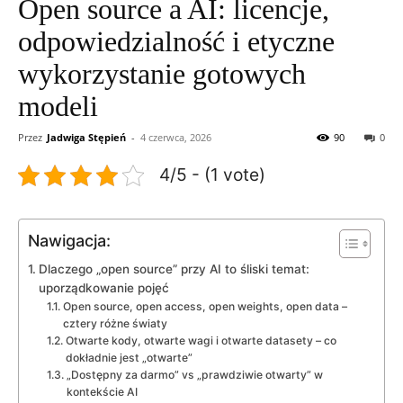
Open source a AI: licencje,
odpowiedzialność i etyczne
wykorzystanie gotowych
modeli
Przez
Jadwiga Stępień
-
4 czerwca, 2026
90
0
4/5 - (1 vote)
Nawigacja:
Dlaczego „open source” przy AI to śliski temat:
uporządkowanie pojęć
Open source, open access, open weights, open data –
cztery różne światy
Otwarte kody, otwarte wagi i otwarte datasety – co
dokładnie jest „otwarte”
„Dostępny za darmo” vs „prawdziwie otwarty” w
kontekście AI