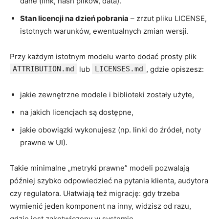
dane (link, hash plików, data).
Stan licencji na dzień pobrania
– zrzut pliku LICENSE,
istotnych warunków, ewentualnych zmian wersji.
Przy każdym istotnym modelu warto dodać prosty plik
ATTRIBUTION.md
lub
LICENSES.md
, gdzie opiszesz:
jakie zewnętrzne modele i biblioteki zostały użyte,
na jakich licencjach są dostępne,
jakie obowiązki wykonujesz (np. linki do źródeł, noty
prawne w UI).
Takie minimalne „metryki prawne” modeli pozwalają
później szybko odpowiedzieć na pytania klienta, audytora
czy regulatora. Ułatwiają też migrację: gdy trzeba
wymienić jeden komponent na inny, widzisz od razu,
gdzie jest zakotwiczony w systemie.