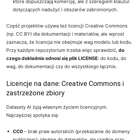
które dopuszczają komercję, ale z szeregiem klauzul
dotyczących nadużyć i obszarów zabronionych.
Część projektów używa też licencji Creative Commons
(np. CC BY) dla dokumentacji i materiałów, ale wprost
zaznacza, że licencja nie obejmuje wag modelu lub kodu.
Przy każdym repozytorium trzeba więc sprawdzić,
do
czego dokładnie odnosi się plik LICENSE
: do kodu, do
wag, do dokumentacji czy do wszystkiego łącznie.
Licencje na dane: Creative Commons i
zastrzeżone zbiory
Datasety AI żyją własnym życiem licencyjnym.
Najczęściej spotyka się:
CC0
– brak praw autorskich (przekazanie do domeny
publicznej); idealne do datasetów, ale rzadkie przy