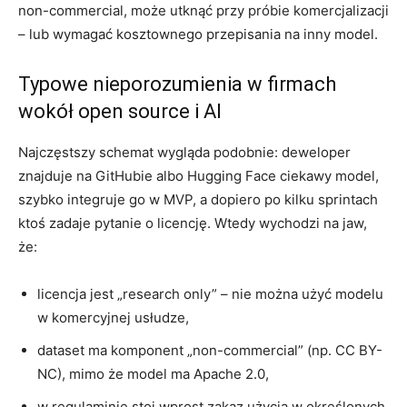
non-commercial, może utknąć przy próbie komercjalizacji
– lub wymagać kosztownego przepisania na inny model.
Typowe nieporozumienia w firmach
wokół open source i AI
Najczęstszy schemat wygląda podobnie: deweloper
znajduje na GitHubie albo Hugging Face ciekawy model,
szybko integruje go w MVP, a dopiero po kilku sprintach
ktoś zadaje pytanie o licencję. Wtedy wychodzi na jaw,
że:
licencja jest „research only” – nie można użyć modelu
w komercyjnej usłudze,
dataset ma komponent „non-commercial” (np. CC BY-
NC), mimo że model ma Apache 2.0,
w regulaminie stoi wprost zakaz użycia w określonych