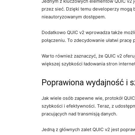
Jednym z kluczowych elementów‌ QUIC v2 je
przez sieć. Dzięki‍ temu ⁢developerzy mogą 
nieautoryzowanym dostępem.
Dodatkowo QUIC v2 wprowadza także możliwo
połączeniu. To ⁣zdecydowanie ułatwi pracę p
Warto‌ również ⁤zaznaczyć, że QUIC v2 oferu
większej szybkości ładowania stron ⁣interne
Poprawiona wydajność i ‌
Jak wiele osób zapewne​ wie, ⁤protokół QUIC
szybkości i efektywności. ‍Teraz, z udostę
pracujących nad transmisją danych.
Jedną z ‌głównych zalet QUIC v2 jest popra