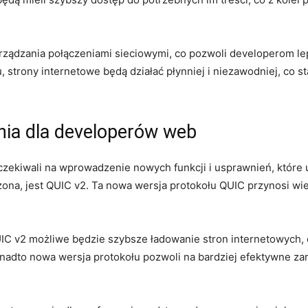
zarządzania połączeniami sieciowymi, co pozwoli developerom lep
 strony internetowe ‍będą ⁤działać płynniej i ‍niezawodniej, co s
enia dla developerów web
ekiwali na wprowadzenie nowych funkcji ⁢i usprawnień, które⁤ u
ona, jest QUIC v2. Ta nowa​ wersja protokołu⁤ QUIC ⁤przynosi wi
C v2 możliwe będzie‌ szybsze ładowanie ⁢stron ⁣internetowych,​ 
onadto nowa wersja protokołu ⁣pozwoli na bardziej efektywne zarz