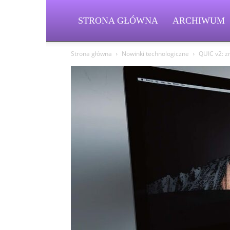
STRONA GŁÓWNA
ARCHIWUM
Strona główna
Nowinki technologiczne
QUIC v2: z