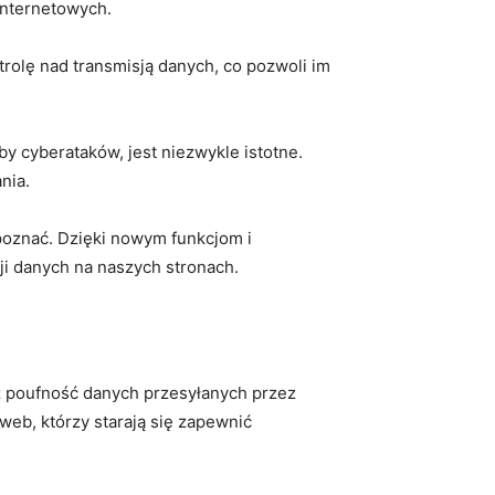
 internetowych.
rolę nad transmisją danych,⁤ co pozwoli im
by cyberataków, jest niezwykle istotne.‌
nia.
poznać. ​Dzięki nowym funkcjom i
 ⁣danych na naszych⁢ stronach.
z poufność danych ⁢przesyłanych przez‌
b, ‍którzy starają się zapewnić