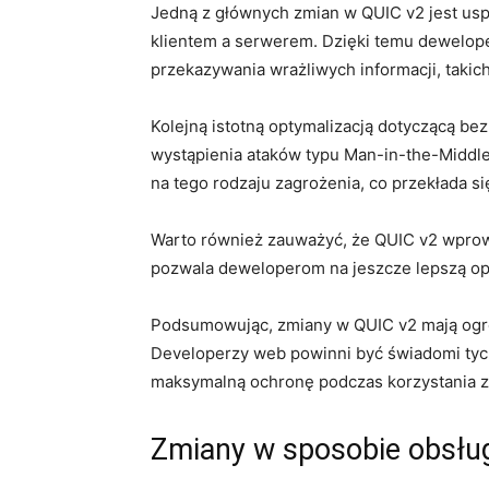
Jedną z⁢ głównych ⁤zmian w QUIC v2 jest usp
klientem a serwerem. ⁣Dzięki ⁢temu dewelope
przekazywania wrażliwych informacji, taki
Kolejną istotną optymalizacją dotyczącą bez
wystąpienia ataków typu Man-in-the-Middle.
na tego rodzaju zagrożenia, co⁣ przekłada s
Warto również‍ zauważyć, że⁤ QUIC v2 ⁣wpro
pozwala deweloperom ‍na ⁢jeszcze lepszą⁢ op
Podsumowując, zmiany w‍ QUIC v2 mają ogrom
Developerzy web powinni być świadomi ⁢tyc
maksymalną ochronę podczas korzystania z
Zmiany w sposobie⁢ obsługi