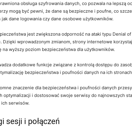
rawniona ⁢obsługa ‌szyfrowania danych,‌ co pozwala na lepszą oc
rzy mogą ⁣być ‍pewni, że dane są bezpieczne i⁤ poufne, co szcze
ch jak dane logowania czy dane osobowe użytkowników.
pieczeństwa⁢ jest zwiększona odporność na ataki typu Denial of 
 ‍Dzięki⁤ wprowadzonym zmianom, strony⁣ internetowe korzystaj
ię ‌na wyższy ⁢poziom bezpieczeństwa ⁢dla użytkowników.
wadza dodatkowe ‌funkcje związane z kontrolą dostępu do zasobó
tymalizację bezpieczeństwa⁣ i poufności danych ⁢na ich stronac
ne znaczenie dla bezpieczeństwa ⁤i ‍poufności ⁢danych przesył
h optymalizacji i ‍dostosować​ swoje serwisy do najnowszych 
 ich serwisów.
⁢ sesji i połączeń