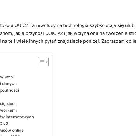
otokołu QUIC? Ta rewolucyjna⁢ technologia⁤ szybko ⁢staje się ulu
om, jakie przynosi ⁢QUIC v2 i jak wpłyną one ⁤na tworzenie stron
 na te i wiele ⁣innych pytań znajdziecie poniżej. Zapraszam do⁢ l
rów web
ji danych
 poufności
ię sieci
meworkami
sów internetowych
C v2
rwisów online