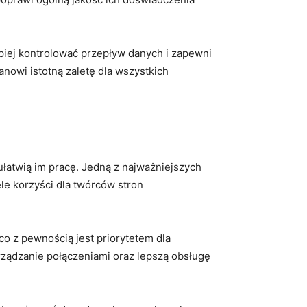
iej ‌kontrolować przepływ danych i ⁤zapewni
tanowi istotną zaletę dla wszystkich
łatwią im pracę. Jedną ⁣z najważniejszych
ele korzyści dla twórców stron
co z pewnością jest priorytetem dla⁤
ądzanie połączeniami ⁤oraz‍ lepszą ⁤obsługę‍