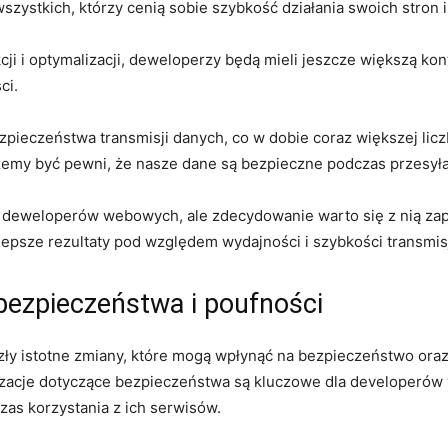
szystkich, którzy cenią sobie szybkość działania swoich‍ stron
​ i optymalizacji, deweloperzy będą mieli​ jeszcze większą kont
ci.
ieczeństwa transmisji danych, ‍co‍ w dobie​ coraz większej licz
emy być pewni, że nasze‌ dane ⁣są bezpieczne podczas przesyła
a deweloperów webowych, ale zdecydowanie⁣ warto się ⁤z nią‌ za
psze rezultaty pod względem wydajności⁣ i szybkości transmisji
 bezpieczeństwa i poufności
szły ⁢istotne zmiany, które mogą wpłynąć na bezpieczeństwo ora
acje dotyczące bezpieczeństwa‍ są kluczowe dla developerów we
as korzystania z ich serwisów.