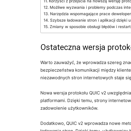
Korzyści z przejścia na nowszą‍ wersję‌ prot
Możliwe wyzwania ​i problemy podczas integ
Narzędzia wspomagające prace dewelope
Szybsze ładowanie⁢ stron i ⁢aplikacji dzięk
Zmiany w⁢ sposobie⁢ obsługi błędów i restar
Ostateczna wersja protok
Warto⁣ zauważyć, że wprowadza ⁤szereg zna
bezpieczeństwa komunikacji ⁢między klientem
niezawodnych stron ​internetowych‍ staje⁤ si
Nowa wersja protokołu QUIC v2 uwzględnia 
platformami. Dzięki ⁤temu,⁣ strony internet
zadowolenie użytkowników.
Dodatkowo, QUIC v2 wprowadza nowe metody 
ładowania stron. Dzięki temu, użytkownicy b