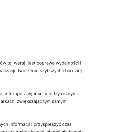
w tej wersji jest poprawa wydajności i
izacji, ⁣tworzenie szybszych i bardziej
ej interoperacyjności między różnymi
darkach, zwiększając ‍tym samym⁢
h informacji⁤ i przyspieszyć czas
 poprawi ogólną jakość ​ich doświadczenia