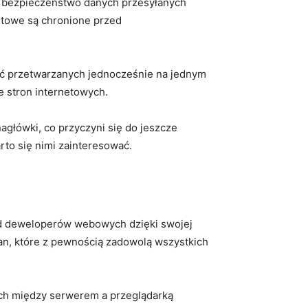
e bezpieczeństwo danych przesyłanych⁤
etowe⁢ są chronione przed
 przetwarzanych jednocześnie ⁣na‌ jednym
e stron internetowych.
agłówki, co przyczyni ​się do jeszcze
to się⁣ nimi zainteresować.
ród deweloperów webowych dzięki‍ swojej
ian, które z pewnością zadowolą wszystkich
ych między serwerem ⁤a przeglądarką