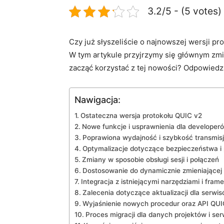
3.2/5 - (5 votes)
Czy już słyszeliście o najnowszej wersji ⁢pr
W​ tym artykule przyjrzymy się głównym zmian
zacząć ​korzystać ‍z ‍tej nowości? Odpowiedzi
Nawigacja:
Ostateczna wersja protokołu QUIC v2
Nowe‍ funkcje⁢ i ‌usprawnienia dla develope
Poprawiona wydajność i ‌szybkość transmis
Optymalizacje dotyczące‍ bezpieczeństwa i
Zmiany w sposobie⁢ obsługi⁢ sesji i połączeń
Dostosowanie do dynamicznie⁢ zmieniającej s
Integracja​ z istniejącymi narzędziami i ‍fra
Zalecenia dotyczące aktualizacji dla serwi
Wyjaśnienie ⁤nowych procedur oraz API QUI
Proces ⁣migracji​ dla danych projektów i se