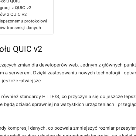
okołu⁤ QUIC
racji z⁤ QUIC v2
rów z QUIC v2
i ulepszonemu protokołowi
tów transmisji danych
ołu QUIC v2
czących zmian dla developerów web. Jednym z ‌głównych ⁤punktó
 a serwerem. Dzięki zastosowaniu nowych⁤ technologii i ​optymal
ę jeszcze łatwiejsze.
również standardy HTTP/3, co przyczynia się do‍ jeszcze lepsz
owe​ będą działać sprawniej na wszystkich urządzeniach i przeglą
kompresji danych, ⁤co pozwala zmniejszyć rozmiar przesyłanyc
ędą mieli szybszy dostęp do⁣ potrzebnych im ⁢treści, co z kolei