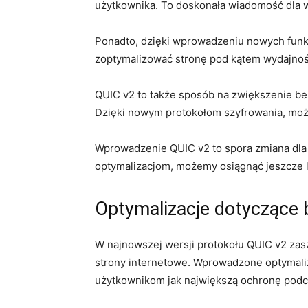
użytkownika. To doskonała ‍wiadomość ⁤dla w
Ponadto, dzięki wprowadzeniu nowych funkcji
zoptymalizować ⁢stronę pod ‌kątem wydajnoś
QUIC v2 to także sposób na zwiększenie ​bezp
Dzięki nowym ‌protokołom szyfrowania, moż
Wprowadzenie​ QUIC v2⁢ to​ spora zmiana dl
optymalizacjom, możemy osiągnąć jeszcze le
Optymalizacje dotyczące‍
W najnowszej wersji⁤ protokołu‍ QUIC v2 ​za
strony‌ internetowe. Wprowadzone optymaliz
użytkownikom ⁤jak największą ochronę podcz