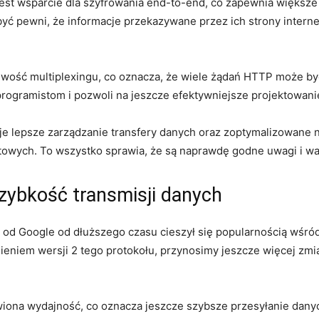
st wsparcie dla szyfrowania ⁤end-to-end, ⁢co zapewnia większ
⁣być pewni, że informacje⁤ przekazywane przez ich strony intern
ść multiplexingu, co oznacza, że​ wiele żądań HTTP może być​
rogramistom i​ pozwoli na jeszcze efektywniejsze ⁣projektowani
je lepsze‍ zarządzanie⁢ transfery danych oraz zoptymalizowane⁢ n
towych. To wszystko‌ sprawia, że są naprawdę godne​ uwagi i war
szybkość transmisji danych
 ​od Google​ od dłuższego czasu⁣ cieszył się​ popularnością wś
pnieniem wersji 2 tego protokołu, przynosimy jeszcze więcej zm
wiona wydajność,⁢ co oznacza jeszcze szybsze przesyłanie ⁢dan