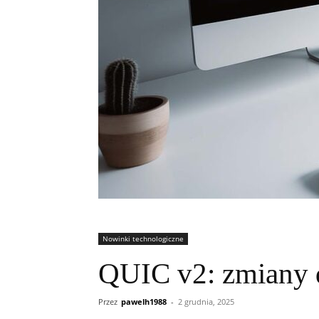
Nowinki technologiczne
QUIC v2: zmiany 
Przez
pawelh1988
-
2 grudnia, 2025