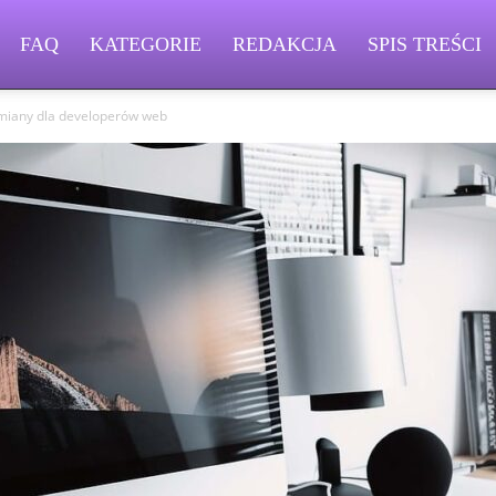
FAQ
KATEGORIE
REDAKCJA
SPIS TREŚCI
miany dla developerów web