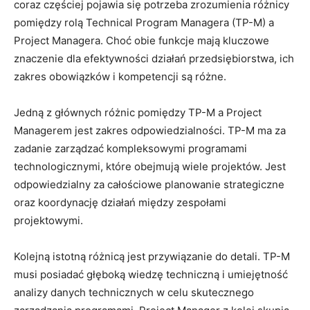
coraz ​częściej pojawia się⁣ potrzeba⁢ zrozumienia różnicy
pomiędzy‌ rolą Technical Program Managera (TP-M) a
Project Managera. Choć obie funkcje mają ⁤kluczowe
znaczenie dla efektywności‍ działań⁢ przedsiębiorstwa, ich
zakres obowiązków i ⁢kompetencji​ są ‌różne.
Jedną ‍z głównych ​różnic pomiędzy ⁣TP-M a Project​
Managerem jest⁢ zakres odpowiedzialności. TP-M ma za
⁤zadanie zarządzać kompleksowymi programami
⁤technologicznymi, ⁣które obejmują ‌wiele‌ projektów. Jest
odpowiedzialny za ⁣całościowe‌ planowanie strategiczne
oraz koordynację ⁣działań między zespołami
projektowymi.
Kolejną istotną ‌różnicą jest ​przywiązanie do‌ detali. TP-M
musi⁢ posiadać głęboką ​wiedzę techniczną i umiejętność‌
analizy danych ⁤technicznych ⁣w celu skutecznego