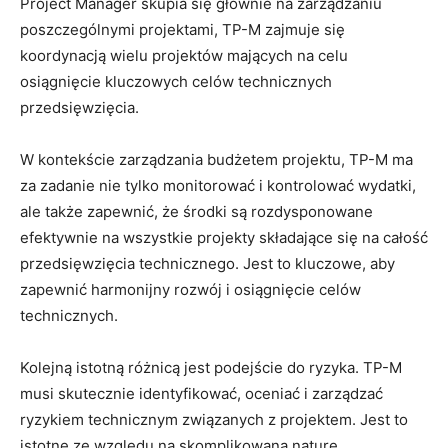
Project Manager skupia się głównie na zarządzaniu
poszczególnymi projektami, TP-M ⁤zajmuje się
koordynacją ⁢wielu projektów⁤ mających na ⁤celu
⁣osiągnięcie kluczowych celów technicznych
przedsięwzięcia.
W kontekście zarządzania budżetem projektu, TP-M ma​
za zadanie nie tylko monitorować i kontrolować wydatki,
‍ale także​ zapewnić, że środki ​są rozdysponowane​
efektywnie ⁣na wszystkie⁤ projekty składające się na całość
przedsięwzięcia ​technicznego. Jest to ‍kluczowe, aby
zapewnić⁢ harmonijny rozwój⁤ i ⁤osiągnięcie celów
technicznych.
Kolejną istotną różnicą jest ‌podejście do​ ryzyka. ​TP-M
musi skutecznie identyfikować, oceniać ⁣i ⁣zarządzać
ryzykiem technicznym związanych z⁤ projektem. Jest to
istotne ​ze względu na skomplikowaną naturę