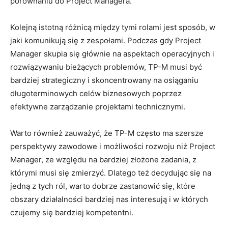
porównaniu do Project Managera.
Kolejną istotną różnicą między tymi⁣ rolami jest sposób, w
jaki komunikują się⁣ z zespołami. Podczas gdy‍ Project
Manager skupia się głównie ‍na aspektach operacyjnych i​
rozwiązywaniu bieżących ⁤problemów,⁣ TP-M musi​ być
bardziej strategiczny i skoncentrowany ⁢na osiąganiu
długoterminowych celów ​biznesowych poprzez
efektywne zarządzanie​ projektami technicznymi.
Warto również zauważyć, ⁣że TP-M ⁤często ma ‍szersze
perspektywy zawodowe i możliwości ⁣rozwoju niż Project
Manager, ze względu na bardziej‍ złożone zadania, z⁣
którymi musi się zmierzyć. Dlatego też decydując się na⁣
jedną‌ z tych ról, warto ⁣dobrze zastanowić‍ się, które
obszary działalności bardziej nas interesują ⁢i w których
czujemy⁢ się ⁣bardziej‌ kompetentni.