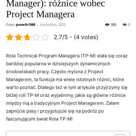
Manager): różnice wobec
Project Managera
Przez
pawelh1988
-
4 września, 2025
300
0
2.7/5 - (4 votes)
Rola Technical Program Managera (TP-M) stała się coraz ​
bardziej popularna ‌w dzisiejszych dynamicznych
środowiskach pracy. ⁤Często mylona z Project
Managerem, ta funkcja ma wiele istotnych różnic, które
warto poznać.‍ Dlatego też w tym artykule ​przyjrzymy się⁤
bliżej roli TP-M ‌oraz ​wyjaśnimy, jakie są główne⁤ różnice
między nią a ⁤tradycyjnym Project Managerem.‍ Zatem
zapnijcie‍ pasy i⁣ przygotujcie się ⁤na podróż po
fascynującym świat Rola​ TP-M!