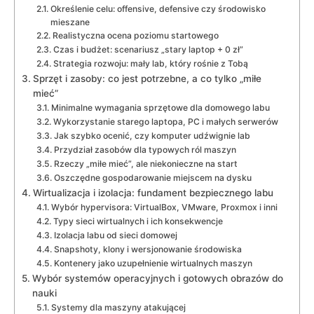
Określenie celu: offensive, defensive czy środowisko
mieszane
Realistyczna ocena poziomu startowego
Czas i budżet: scenariusz „stary laptop + 0 zł”
Strategia rozwoju: mały lab, który rośnie z Tobą
Sprzęt i zasoby: co jest potrzebne, a co tylko „miłe
mieć”
Minimalne wymagania sprzętowe dla domowego labu
Wykorzystanie starego laptopa, PC i małych serwerów
Jak szybko ocenić, czy komputer udźwignie lab
Przydział zasobów dla typowych ról maszyn
Rzeczy „miłe mieć”, ale niekonieczne na start
Oszczędne gospodarowanie miejscem na dysku
Wirtualizacja i izolacja: fundament bezpiecznego labu
Wybór hypervisora: VirtualBox, VMware, Proxmox i inni
Typy sieci wirtualnych i ich konsekwencje
Izolacja labu od sieci domowej
Snapshoty, klony i wersjonowanie środowiska
Kontenery jako uzupełnienie wirtualnych maszyn
Wybór systemów operacyjnych i gotowych obrazów do
nauki
Systemy dla maszyny atakującej