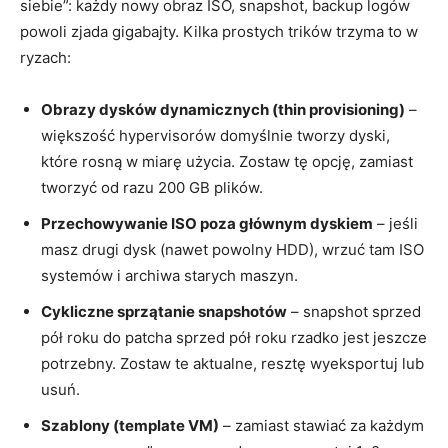
siebie”: każdy nowy obraz ISO, snapshot, backup logów
powoli zjada gigabajty. Kilka prostych trików trzyma to w
ryzach:
Obrazy dysków dynamicznych (thin provisioning)
–
większość hypervisorów domyślnie tworzy dyski,
które rosną w miarę użycia. Zostaw tę opcję, zamiast
tworzyć od razu 200 GB plików.
Przechowywanie ISO poza głównym dyskiem
– jeśli
masz drugi dysk (nawet powolny HDD), wrzuć tam ISO
systemów i archiwa starych maszyn.
Cykliczne sprzątanie snapshotów
– snapshot sprzed
pół roku do patcha sprzed pół roku rzadko jest jeszcze
potrzebny. Zostaw te aktualne, resztę wyeksportuj lub
usuń.
Szablony (template VM)
– zamiast stawiać za każdym