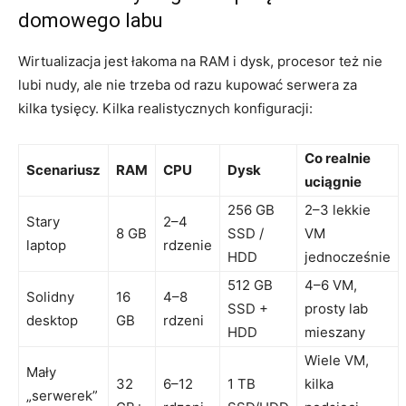
domowego labu
Wirtualizacja jest łakoma na RAM i dysk, procesor też nie
lubi nudy, ale nie trzeba od razu kupować serwera za
kilka tysięcy. Kilka realistycznych konfiguracji:
Co realnie
Scenariusz
RAM
CPU
Dysk
uciągnie
256 GB
2–3 lekkie
Stary
2–4
8 GB
SSD /
VM
laptop
rdzenie
HDD
jednocześnie
512 GB
4–6 VM,
Solidny
16
4–8
SSD +
prosty lab
desktop
GB
rdzeni
HDD
mieszany
Wiele VM,
Mały
32
6–12
1 TB
kilka
„serwerek”