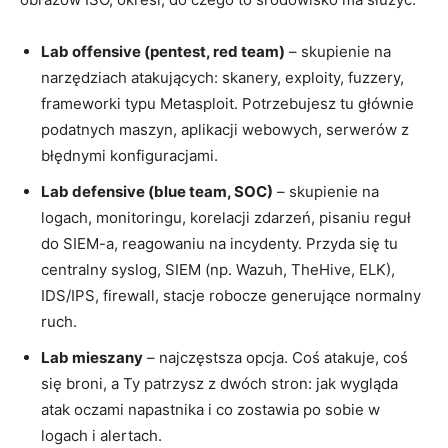
Lab offensive (pentest, red team)
– skupienie na
narzędziach atakujących: skanery, exploity, fuzzery,
frameworki typu Metasploit. Potrzebujesz tu głównie
podatnych maszyn, aplikacji webowych, serwerów z
błędnymi konfiguracjami.
Lab defensive (blue team, SOC)
– skupienie na
logach, monitoringu, korelacji zdarzeń, pisaniu reguł
do SIEM-a, reagowaniu na incydenty. Przyda się tu
centralny syslog, SIEM (np. Wazuh, TheHive, ELK),
IDS/IPS, firewall, stacje robocze generujące normalny
ruch.
Lab mieszany
– najczęstsza opcja. Coś atakuje, coś
się broni, a Ty patrzysz z dwóch stron: jak wygląda
atak oczami napastnika i co zostawia po sobie w
logach i alertach.