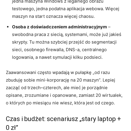
jedna maszyna Windows z legalnego obrazu
testowego, jedna podatna aplikacja webowa. Więcej
maszyn na start oznacza więcej chaosu.
Osoba z doświadczeniem administracyjnym
–
swobodna praca z siecią, systemami, może już jakieś
skrypty. Tu można szybciej przejść do segmentacji
sieci, osobnego firewalla, DNS-a, centralnego
logowania, a nawet symulacji kilku podsieci.
Zaawansowani często wpadają w pułapkę „od razu
zbuduję sobie mini-korporację na 20 maszyn”. Lepiej
zacząć od trzech–czterech, ale mieć je porządnie
opisane, zrozumiane i opanowane, zamiast 20 wirtualek,
o których po miesiącu nie wiesz, która jest od czego.
Czas i budżet: scenariusz „stary laptop +
0 zł”