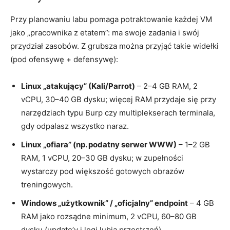
Przy planowaniu labu pomaga potraktowanie każdej VM
jako „pracownika z etatem”: ma swoje zadania i swój
przydział zasobów. Z grubsza można przyjąć takie widełki
(pod ofensywę + defensywę):
Linux „atakujący” (Kali/Parrot)
– 2–4 GB RAM, 2
vCPU, 30–40 GB dysku; więcej RAM przydaje się przy
narzędziach typu Burp czy multiplekserach terminala,
gdy odpalasz wszystko naraz.
Linux „ofiara” (np. podatny serwer WWW)
– 1–2 GB
RAM, 1 vCPU, 20–30 GB dysku; w zupełności
wystarczy pod większość gotowych obrazów
treningowych.
Windows „użytkownik” / „oficjalny” endpoint
– 4 GB
RAM jako rozsądne minimum, 2 vCPU, 60–80 GB
dysku (update’y i logi lubią przestrzeń).