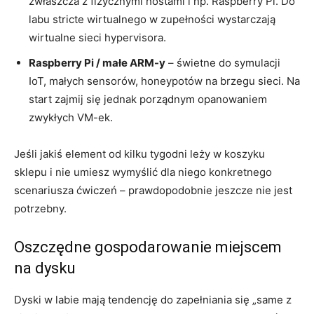
zwłaszcza z fizycznymi hostami i np. Raspberry Pi. Do
labu stricte wirtualnego w zupełności wystarczają
wirtualne sieci hypervisora.
Raspberry Pi / małe ARM-y
– świetne do symulacji
IoT, małych sensorów, honeypotów na brzegu sieci. Na
start zajmij się jednak porządnym opanowaniem
zwykłych VM-ek.
Jeśli jakiś element od kilku tygodni leży w koszyku
sklepu i nie umiesz wymyślić dla niego konkretnego
scenariusza ćwiczeń – prawdopodobnie jeszcze nie jest
potrzebny.
Oszczędne gospodarowanie miejscem
na dysku
Dyski w labie mają tendencję do zapełniania się „same z