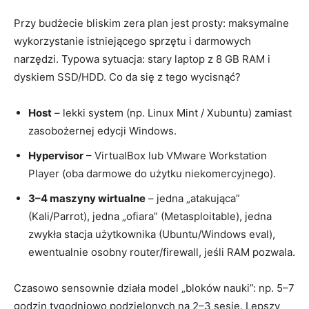
Przy budżecie bliskim zera plan jest prosty: maksymalne
wykorzystanie istniejącego sprzętu i darmowych
narzędzi. Typowa sytuacja: stary laptop z 8 GB RAM i
dyskiem SSD/HDD. Co da się z tego wycisnąć?
Host
– lekki system (np. Linux Mint / Xubuntu) zamiast
zasobożernej edycji Windows.
Hypervisor
– VirtualBox lub VMware Workstation
Player (oba darmowe do użytku niekomercyjnego).
3–4 maszyny wirtualne
– jedna „atakująca”
(Kali/Parrot), jedna „ofiara” (Metasploitable), jedna
zwykła stacja użytkownika (Ubuntu/Windows eval),
ewentualnie osobny router/firewall, jeśli RAM pozwala.
Czasowo sensownie działa model „bloków nauki”: np. 5–7
godzin tygodniowo podzielonych na 2–3 sesje. Lepszy