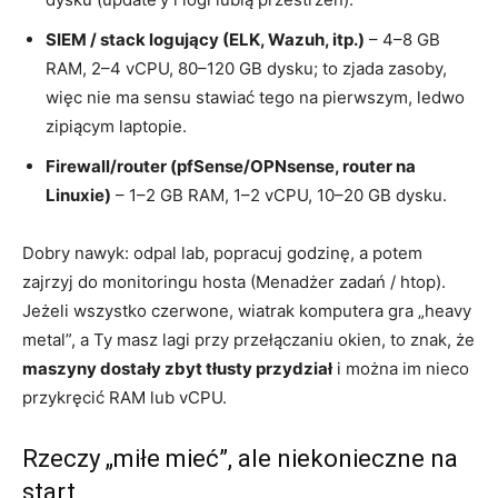
SIEM / stack logujący (ELK, Wazuh, itp.)
– 4–8 GB
RAM, 2–4 vCPU, 80–120 GB dysku; to zjada zasoby,
więc nie ma sensu stawiać tego na pierwszym, ledwo
zipiącym laptopie.
Firewall/router (pfSense/OPNsense, router na
Linuxie)
– 1–2 GB RAM, 1–2 vCPU, 10–20 GB dysku.
Dobry nawyk: odpal lab, popracuj godzinę, a potem
zajrzyj do monitoringu hosta (Menadżer zadań / htop).
Jeżeli wszystko czerwone, wiatrak komputera gra „heavy
metal”, a Ty masz lagi przy przełączaniu okien, to znak, że
maszyny dostały zbyt tłusty przydział
i można im nieco
przykręcić RAM lub vCPU.
Rzeczy „miłe mieć”, ale niekonieczne na
start