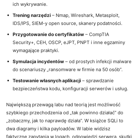
ich wykrywanie.
Trening narzędzi
– Nmap, Wireshark, Metasploit,
IDS/IPS, SIEM-y open source, skanery podatności.
Przygotowanie do certyfikatów
– CompTIA
Security+, CEH, OSCP, eJPT, PNPT i inne egzaminy
wymagające praktyki.
Symulacja incydentów
– od prostych infekcji malware
do scenariuszy „ransomware w firmie na 50 osób”.
Testowanie własnych aplikacji
– sprawdzanie
bezpieczeństwa kodu, konfiguracji serwerów i usług.
Największą przewagą labu nad teorią jest możliwość
szybkiego przechodzenia od „tak powinno działać” do
„zobaczmy, jak to naprawdę działa”. W książce SQLi to
dwa diagramy i kilka payloadów. W labie widzisz
faktyczne zapytania w logach, odpowiedzi serwera, skutki