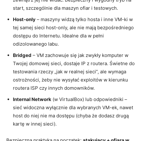
start, szczególnie dla maszyn ofiar i testowych.
Host‑only
– maszyny widzą tylko hosta i inne VM-ki w
tej samej sieci host-only, ale nie mają bezpośredniego
dostępu do Internetu. Idealne dla w pełni
odizolowanego labu.
Bridged
– VM zachowuje się jak zwykły komputer w
Twojej domowej sieci, dostaje IP z routera. Świetne do
testowania rzeczy „jak w realnej sieci”, ale wymaga
ostrożności, żeby nie wysyłać exploitów w kierunku
routera ISP czy innych domowników.
Internal Network
(w VirtualBox) lub odpowiedniki –
sieć widoczna wyłącznie dla wybranych VM-ek, nawet
host do niej nie ma dostępu (chyba że dodasz drugą
kartę w innej sieci).
Bezpieczna praktyka na początek:
atakujący + ofiara w