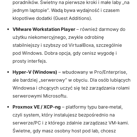
poradników. Świetny na pierwsze kroki i małe laby „na
jednym laptopie”. Wadą bywa wydajność i czasem
kłopotliwe dodatki (Guest Additions).
VMware Workstation Player
– również darmowy do
użytku niekomercyjnego, zwykle odrobinę
stabilniejszy i szybszy od VirtualBoxa, szczególnie
pod Windows. Dobra opcja, gdy cenisz wygodę i
prosty interfejs.
Hyper‑V (Windows)
– wbudowany w Pro/Enterprise,
ale bardziej „serwerowy” w obyciu. Dla osób lubiących
Windowsa i chcących uczyć się też zarządzania rolami
serwerowymi Microsoftu.
Proxmox VE / XCP‑ng
– platformy typu bare‑metal,
czyli system, który instalujesz bezpośrednio na
serwerze/PC i z którego zdalnie zarządzasz VM-kami.
Świetne, gdy masz osobny host pod lab, chcesz