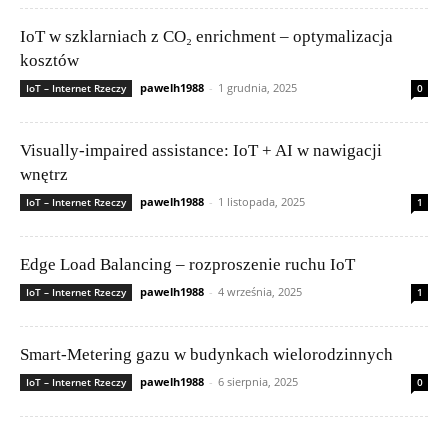
IoT w szklarniach z CO₂ enrichment – optymalizacja
kosztów
pawelh1988
-
1 grudnia, 2025
IoT – Internet Rzeczy
0
Visually-impaired assistance: IoT + AI w nawigacji
wnętrz
pawelh1988
-
1 listopada, 2025
IoT – Internet Rzeczy
1
Edge Load Balancing – rozproszenie ruchu IoT
pawelh1988
-
4 września, 2025
IoT – Internet Rzeczy
1
Smart-Metering gazu w budynkach wielorodzinnych
pawelh1988
-
6 sierpnia, 2025
IoT – Internet Rzeczy
0