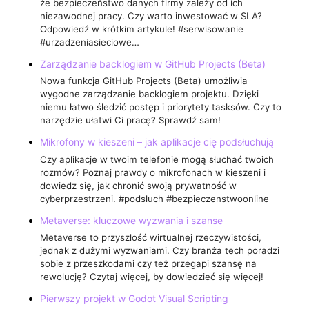
że bezpieczeństwo danych firmy zależy od ich
niezawodnej pracy. Czy warto inwestować w SLA?
Odpowiedź w krótkim artykule! #serwisowanie
#urzadzeniasieciowe…
Zarządzanie backlogiem w GitHub Projects (Beta)
Nowa funkcja GitHub Projects (Beta) umożliwia
wygodne zarządzanie backlogiem projektu. Dzięki
niemu łatwo śledzić postęp i priorytety tasksów. Czy to
narzędzie ułatwi Ci pracę? Sprawdź sam!
Mikrofony w kieszeni – jak aplikacje cię podsłuchują
Czy aplikacje w twoim telefonie mogą słuchać twoich
rozmów? Poznaj prawdy o mikrofonach w kieszeni i
dowiedz się, jak chronić swoją prywatność w
cyberprzestrzeni. #podsluch #bezpieczenstwoonline
Metaverse: kluczowe wyzwania i szanse
Metaverse to przyszłość wirtualnej rzeczywistości,
jednak z dużymi wyzwaniami. Czy branża tech poradzi
sobie z przeszkodami czy też przegapi szansę na
rewolucję? Czytaj więcej, by dowiedzieć się więcej!
Pierwszy projekt w Godot Visual Scripting